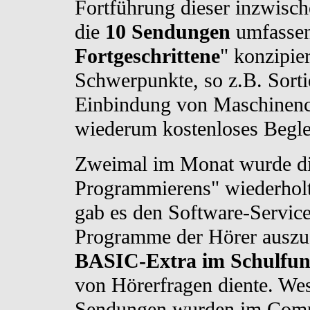
Fortführung dieser inzwisch
die
10 Sendungen
umfassen
Fortgeschrittene
" konzipier
Schwerpunkte, so z.B. Sort
Einbindung von Maschinenc
wiederum kostenloses Beglei
Zweimal im Monat wurde d
Programmierens" wiederholt
gab es den Software-Service
Programme der Hörer auszu
BASIC-Extra im Schulfu
von Hörerfragen diente. Wes
Sendungen wurden im Comp