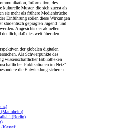
Kommunikation, Information, des
kulturelle Muster, die sich zuerst als
den sie mehr als frühere Medienbrüche
 der Einführung sollen diese Wirkungen
er studentisch geprägten Jugend- und
 werden. Angesichts der aktuellen
deutlich, daß dies weit über den
erspektiven der globalen digitalen
ntersuchen. Als Schwerpunkte des
ng wissenschaftlicher Bibliotheken
nschaftlicher Publikationen im Netz"
esondere die Entwicklung sicheren
anz)
e" (Mannheim)
lität" (Berlin)
n)
 (Kassel)