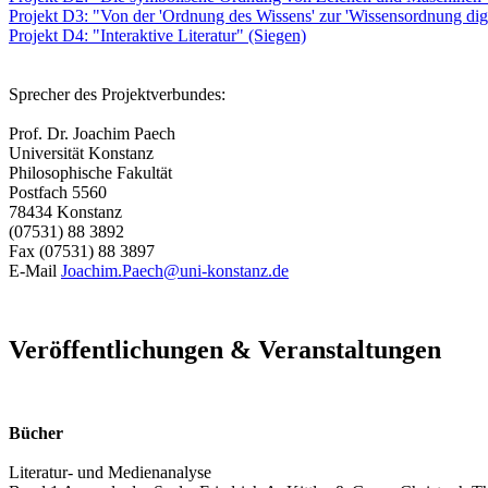
Projekt D3: "Von der 'Ordnung des Wissens' zur 'Wissensordnung digi
Projekt D4: "Interaktive Literatur" (Siegen)
Sprecher des Projektverbundes:
Prof. Dr. Joachim Paech
Universität Konstanz
Philosophische Fakultät
Postfach 5560
78434 Konstanz
(07531) 88 3892
Fax (07531) 88 3897
E-Mail
Joachim.Paech@uni-konstanz.de
Veröffentlichungen & Veranstaltungen
Bücher
Literatur- und Medienanalyse