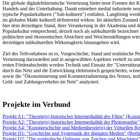
Die globale digitalelektronische Vernetzung bietet neue Formen der 
Handels und der Unterhaltung. Damit entstehen medial induzierte neue 
typische Popularkulturen ("Sub-kulturen") entfalten. Langfristig wer
im globalen Maße kulturell definierend wirken. Im aktuellen Zustand
hier dem derzeitigen Stand, ihrer Verankerung in der Akademia und d
Popularkultur entsprechend, derzeit noch als subkulturelle bezeichnet
politischen und ökonomischen Absichten und Weichenstellungen wird 
derzeitigen subkulturellen Wirkunsgkreis hinausgehen wird.
Ziel des Teilvorhabens ist es, Vorgeschichte, Stand und realistische P
Vernetzung darzustellen und in ausgewählten Aspekten vertieft zu u
ersten Förderabschnitts werden Technik und Einsatz der "Unterstützu
durch das Netz und die Entwicklung elektronisch gespeicherter, wisse
sowie die "Ökonomisierung und Kommerzialisierung des Netzes, insb
Geld- und Zahlungsverkehrs im Netz" analysiert.
Projekte im Verbund
Projekt A1: "Theorie(n) historischer Intermedialität des Films" (Konst
Projekt A2: "Theorie(n) historischer Intermedialität der Photographi
Projekt A4: "Kunstgeschichte und Medientheorie(n) der Virtuellen Rea
Projekt D1: "Geschichte und Systematik der digitalen Medien" (Berli
Projekt D2: "Die symbolische Ordnung von Zeichen und Maschinen"